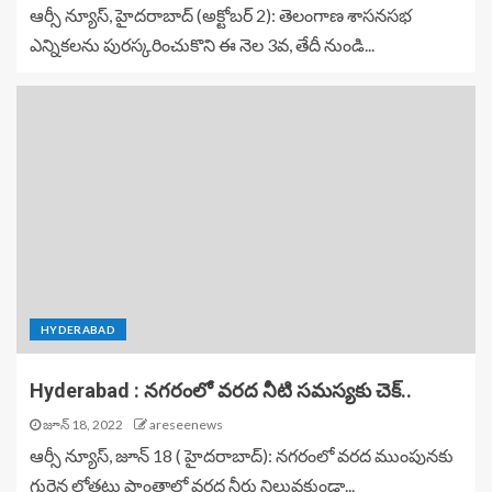
ఆర్సీ న్యూస్, హైదరాబాద్ (అక్టోబర్ 2): తెలంగాణ శాసనసభ
ఎన్నికలను పురస్కరించుకొని ఈ నెల 3వ, తేదీ నుండి...
HYDERABAD
Hyderabad : నగరంలో వరద నీటి సమస్యకు చెక్..
జూన్ 18, 2022
areseenews
ఆర్సీ న్యూస్, జూన్ 18 ( హైదరాబాద్): నగరంలో వరద ముంపునకు
గురైన లోతట్టు ప్రాంతాల్లో వరద నీరు నిలువకుండా...