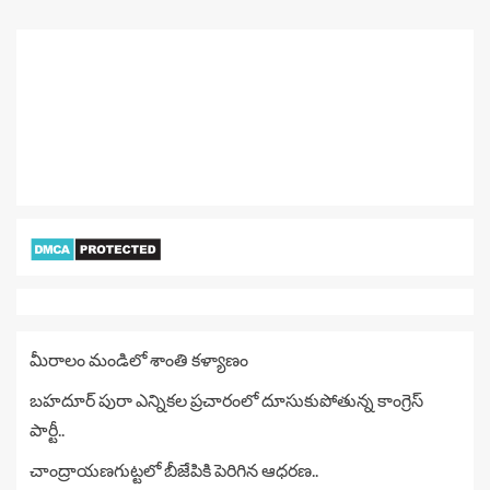
మీరాలం మండిలో శాంతి కళ్యాణం
బహదూర్ పురా ఎన్నికల ప్రచారంలో దూసుకుపోతున్న కాంగ్రెస్
పార్టీ..
చాంద్రాయణగుట్టలో బీజేపికి పెరిగిన ఆధరణ..