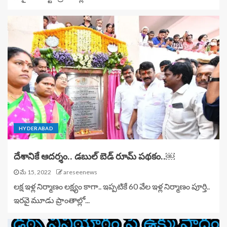
HYDERABAD
దేశానికే ఆదర్శం.. డబుల్ బెడ్ రూమ్ పథకం..￼
మే 15, 2022
areseenews
లక్ష ఇళ్ల నిర్మాణం లక్ష్యం కాగా.. ఇప్పటికే 60 వేల ఇళ్ల నిర్మాణం పూర్తి..
ఇరవై మూడు ప్రాంతాల్లో...