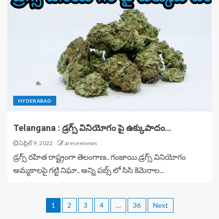
HYDERABAD
Telangana : డ్రగ్స్ వినియోగం పై ఉక్కుపాదం…
ఏప్రిల్ 9, 2022
areseenews
డ్రగ్స్ రహిత రాష్ట్రంగా తెలంగాణ.. గంజాయి,డ్రగ్స్ వినియోగం
అమ్మకాలపై గట్టి నిఘా.. అన్ని పబ్స్ లో సిసి కెమెరాల...
1
2
3
4
…
36
Next