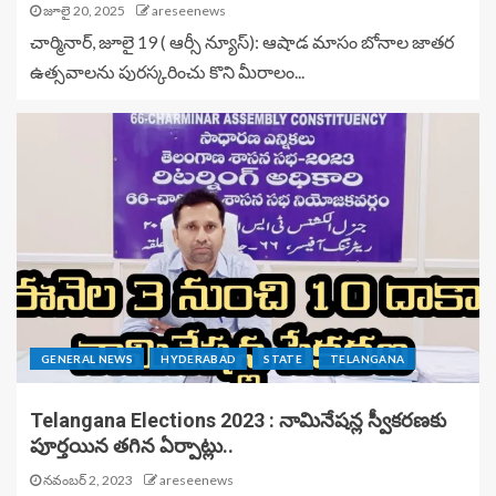
జూలై 20, 2025
areseenews
చార్మినార్, జూలై 19 ( ఆర్సీ న్యూస్): ఆషాడ మాసం బోనాల జాతర
ఉత్సవాలను పురస్కరించు కొని మీరాలం...
GENERAL NEWS
HYDERABAD
STATE
TELANGANA
Telangana Elections 2023 : నామినేషన్ల స్వీకరణకు
పూర్తయిన తగిన ఏర్పాట్లు..
నవంబర్ 2, 2023
areseenews