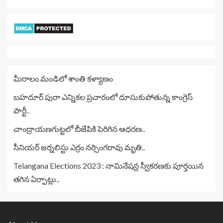
మీరాలం మండిలో శాంతి కళ్యాణం
బహదూర్ పురా ఎన్నికల ప్రచారంలో దూసుకుపోతున్న కాంగ్రెస్
పార్టీ..
చాంద్రాయణగుట్టలో బీజేపికి పెరిగిన ఆధరణ..
సీనియర్ జర్నలిస్టు ఎర్రం నర్సింగరావు మృతి..
Telangana Elections 2023 : నామినేషన్ల స్వీకరణకు పూర్తయిన
తగిన ఏర్పాట్లు..