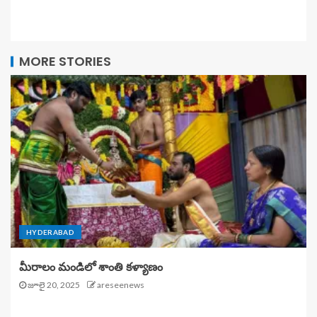
MORE STORIES
HYDERABAD
మీరాలం మండిలో శాంతి కళ్యాణం
జూలై 20, 2025
areseenews