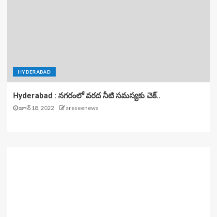
HYDERABAD
Hyderabad : నగరంలో వరద నీటి సమస్యకు చెక్..
జూన్ 18, 2022
areseenews