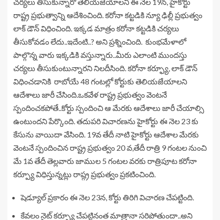
చర్యలు తీసుకున్నారో తెలియజేయాలని ఈ నెల 19న, హైకోర్టు
రాష్ట్ర ప్రభుత్వాన్ని ఆదేశించింది. కరోనా కట్టడికి న్యూ ఢిల్లీ ప్రభుత్వం
లాక్ డౌన్ విధించింది. ఇక్కడ మాత్రం కరోనా కట్టడికి చర్యలు
తీసుకోవడం లేదు..ఇదేంటి..? అని ప్రశ్నించింది. కుంభమేళాలో
పాల్గొన్న వారు ఇక్కడికి వస్తున్నారు..మీరు ఎలాంటి ముందస్తు
చర్యలు తీసుకుంటున్నారని నిలదీసింది. కరోనా కర్ఫ్యూ, లాక్ డౌన్
విధించడానికి రాబోయే 48 గంటల్లో కోర్టుకు తెలియజేయాలని
ఆదేశాలు జారీ చేసింది.ఒకవేళ రాష్ట్ర ప్రభుత్వం వెంటనే
స్పందించకపోతే..కోర్టు స్పందించి ఆ మేరకు ఆదేశాలు జారీ చేయాల్సి
ఉంటుందని పేర్కొంది. తదుపరి విచారణను హైకోర్టు ఈ నెల 23 కు
కేసును వాయిదా వేసింది. 19వ తేదీ నాటి హైకోర్టు ఆదేశాల మేరకు
వెంటనే స్పందించిన రాష్ట్ర ప్రభుత్వం 20 వ,తేదీ రాత్రి 9 గంటల నుంచి
మే 1వ తేదీ తెల్లవారు జాముల 5 గంటల వరకు రాత్రిపూట కరోనా
కర్ప్యూ విధిస్తున్నట్లు రాష్గ్ర ప్రభుత్వం ప్రకటించింది.
షెడ్యూల్ ప్రకారం ఈ నెల 23న, కోర్టు తిరిగి విచారణ చేపట్టింది.
కేవలం నైట్ కర్ప్యూ చేపట్టినంత మాత్రానా సరిపోతుందా..అని