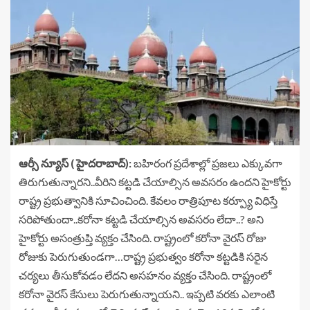
ఆర్సీ న్యూస్ ( హైదరాబాద్):
బహిరంగ ప్రదేశాల్లో ప్రజలు ఎక్కువగా
తిరుగుతున్నారని..వీరిని కట్టడి చేయాల్సిన అవసరం ఉందని హైకోర్టు
రాష్ట్ర ప్రభుత్వానికి సూచించింది. కేవలం రాత్రిపూట కర్ప్యూ విధిస్తే
సరిపోతుందా..కరోనా కట్టడి చేయాల్సిన అవసరం లేదా..? అని
హైకోర్టు అసంత్రుప్తి వ్యక్తం చేసింది. రాష్ట్రంలో కరోనా వైరస్ రోజు
రోజుకు పెరుగుతుండగా…రాష్ట్ర ప్రభుత్వం కరోనా కట్టడికి సరైన
చర్యలు తీసుకోవడం లేదని అసహనం వ్యక్తం చేసింది. రాష్ట్రంలో
కరోనా వైరస్ కేసులు పెరుగుతున్నాయని.. ఇప్పటి వరకు ఎలాంటి