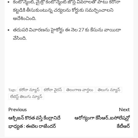
కంటోన్మెంట్, మైక్రో కంటోన్మెంట్ జోన్ల వివరాలతో పాటు కరోనా
కట్టడికి తీసుకుంటున్న చర్యలను కోర్టుకు సమర్పించాలని
ఆదేశించింది.
తదుపరి విచారణను హైకోర్టు ఈ నెల 27 కు కేసును వాయిదా
వేసింది.
కరోనా న్యూస్
కరోనా వైరస్
తెలంగాణ వార్తలు
తెలుగు న్యూస్
Tags:
లేటెస్ట్ తెలుగు న్యూస్
Previous
Next
ఆక్సిజన్ కొరత వస్తే కేంద్రానిదే
ఆరోగ్యంగా కేసీఆర్..ఐసోలేషన్లో
భాధ్యత : ఈటెల రాజేందర్
కేటీఆర్