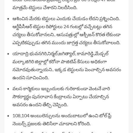
మాత్రమే టెస్టులు చేశారని నిలదీసింది.
ఆశించిన మేరకు టెస్టులు ఎందుకు చేయడం లేదని ప్రశ్నించింది.
ఆర్టీపీసీఆర్ టెస్టుల రిపోర్టులు 24 గంటల్లో వచ్చేటట్లు తగిన
చర్యలు తీసుకోవానలని..
ఆసుపత్రుల్లో ఆక్సీజన్ కొరత లేకుండా
ఎప్పటికప్పుుడు తగిన ముందు జాగ్రత్త చర్యలు తీసుకోవాలంది.
యాదాద్రి భువనగిరి,నిర్మల్,జగిత్యాల్, కామారెడ్డి,మేడ్చల్
మల్కాజిగిరి జిల్లాల్లో కరోనా పాజిటివ్ కేసులు అధికంగా
నమోదవుతున్నాయని.. ఇక్కడ టెస్టులను పెంచాల్సిన అవసరం
ఉందని సూచించింది.
వలస కార్మికులు ఇబ్బందులకు గురికాకుండా వెంటనే వారి
సౌకర్యార్ధం పునరావాస కేంద్రాలను ఏర్పాటు చేయాల్సిన
అవసరం ఉందని తేల్చి చెప్పింది.
108,104 అంబులెన్సులను అందుబాటులో ఉంచి టోల్ ఫ్రీ
నెంబర్స్ ప్రజలకు తెలిసేలా చూడాలని కోరింది.