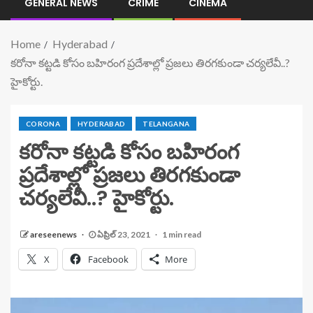
GENERAL NEWS
CRIME
CINEMA
Home
Hyderabad
కరోనా కట్టడి కోసం బహిరంగ ప్రదేశాల్లో ప్రజలు తిరగకుండా చర్యలేవీ..?
హైకోర్టు.
CORONA
HYDERABAD
TELANGANA
కరోనా కట్టడి కోసం బహిరంగ
ప్రదేశాల్లో ప్రజలు తిరగకుండా
చర్యలేవీ..? హైకోర్టు.
areseenews
ఏప్రిల్ 23, 2021
1 min read
X
Facebook
More