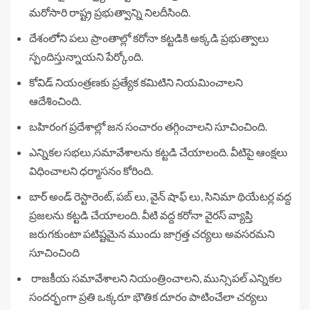
మరోసారి రాష్ట్ర ప్రభుత్వాన్ని నిలదీసింది.
దేశంలోెని పలు ప్రాంతాల్లో కరోనా కట్టడికి అక్కడి ప్రభుత్వాలు
స్పందిస్తున్నాయని పేర్కోంది.
కోవిడ్ నియంత్రణకు ప్రత్యేక కమిటిని నియమించాలని
ఆదేశించింది.
బహిరంగ ప్రదేశాల్లో జన సంచారం తగ్గించాలని సూచించింది.
ఎన్నికల సభలు,సమావేశాలను కట్టడి చేయాలంది. వీటిపై ఆంక్షలు
విధించాలని ధర్మాసనం కోరింది.
బార్ అండ్ రెస్టారెంట్, పబ్ లు, వైన్ షాఫ్ లు, సినిమా థియేటర్ల వద్ద
ప్రజలను కట్టడి చేయాలంది. వీటి వద్ద కరోనా వైరస్ వ్యాప్తి
జరుగకుంటా పటిష్టమైన ముందు జాగ్రత్త చర్యలు అవసరమని
సూచించింది
రాజకీయ సమావేశాలని నియంత్రించాలని, మున్సిపల్ ఎన్నికల
సందర్భంగా ప్రతి ఒక్కరూ భౌతిక దూరం పాటించేలా చర్యలు