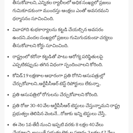
తీసుకోవాలని, ఎన్నికల ర్యాలీలలో అధిక సంఖ్యలో ప్రజలు
గుమికూడకుంగా ముందస్తు ఆంక్షలు ఎంతో అవసరమని
ధర్మాసనం సూచించింది.
వివాహాది శుభకార్యాలను కట్టడి చేయల్సిన అవసరం
ఉందని..వందల సంఖ్యలో ప్రజలు గుమిగుడకుండా చర్యలు
తీసుకోవాలని కోర్టు సూచించింది.
రాష్ట్రంలో కరోనా కట్టడితో పాటు ఆరోగ్య పరిస్థితులపై
ఎప్పటికప్పుడు తగిన విధంగా స్పందించాలని కోరింది.
కోవిడ్‌19 లక్షణాల ఆధారంగా ప్రతి రోగిని ఆసుపత్రుల్లో
చేర్చుకోవాలని..ఆర్టీపీసీఆర్ టెస్ట్ రిపోర్టులు లేకున్నా..
ప్రతి ఆసుపత్రిలో రోగులను చేర్చుకోవాలని కోరింది.
ప్రతి రోజు 30‌-40 వేల ఆర్టీపీసీఆర్ టెస్టులు చేస్తున్నామని రాష్ట్ర
ప్రభుత్వం తెలిపిన వెంటనే…రోజుకు ఇన్ని టెస్టులు చేస్తే..
ఈ నెల 1వ తేదీ నుంచి ఇప్పటి వరకు 8 లక్షల 40 వేలు
చేయాలని..అయితే ప్రభుత్వ లెక్కల ప్రకారం 3 లక్షల 47 వేలు