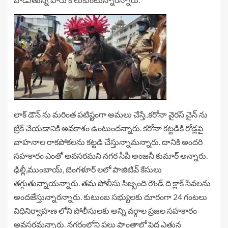
లాక్ డౌన్ ను మరింత పటిష్టంగా అమలు చేస్తే..కరోనా వైరస్ చైన్ ను
బ్రేక్ చేయడానికి అవకాశం ఉంటుందన్నారు. కరోనా కట్టడికి రోడ్లపై
వాహనాల రాకపోకలను కట్టడి చేస్తున్నామన్నారు. దానికి అందరి
సహకారం ఎంతో అవసరమని నగర సీపీ అంజనీ కుమార్ అన్నారు.
ఢిల్లీ,ముంబాయ్, బెంగళూర్ లలో పాజిటివ్ కేసులు
తగ్గుతున్నాయన్నారు. తమ పోలీసు సిబ్బంది రౌండ్ ది క్లాక్ సేవలను
అందజేస్తున్నారన్నారు. కుటుంబ సభ్యులకు దూరంగా 24 గంటలు
విధినిర్వాహణ లోని పోలీసులకు అన్ని వర్గాల ప్రజల సహకారం
అవసరమన్నారు. నగరంలోని పలు ప్రాంతాల్లో పెద్ద ఎత్తున