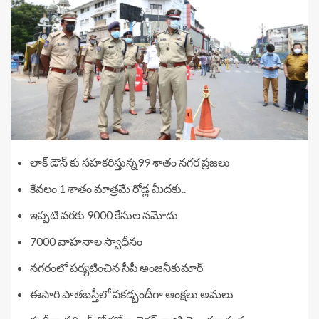
లాక్ డౌన్ కు సహకరిస్తున్న99 శాతం నగర ప్రజలు
కేవలం 1 శాతం మాత్రమే రోడ్ల మీదకు..
ఇప్పటి వరకు 9000 కేసుల నమోదు
7000 వాహనాల స్వాధీనం
నగరంలో పర్యటించిన సీపీ అంజనీకుమార్
ఈసారి పాతబస్తీలో పకడ్బందీగా ఆంక్షలు అమలు