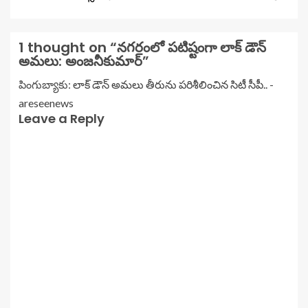
1 thought on “
నగరంలో పటిష్టంగా లాక్ డౌన్
అమలు: అంజనీకుమార్
”
పింగుబ్యాకు:
లాక్ డౌన్ అమలు తీరును పరిశీలించిన సిటీ సీపీ.. -
areseenews
Leave a Reply