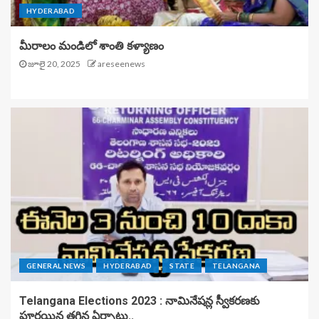
HYDERABAD
మీరాలం మండిలో శాంతి కళ్యాణం
జూలై 20, 2025
areseenews
GENERAL NEWS
HYDERABAD
STATE
TELANGANA
Telangana Elections 2023 : నామినేషన్ల స్వీకరణకు
పూర్తయిన తగిన ఏర్పాట్లు..