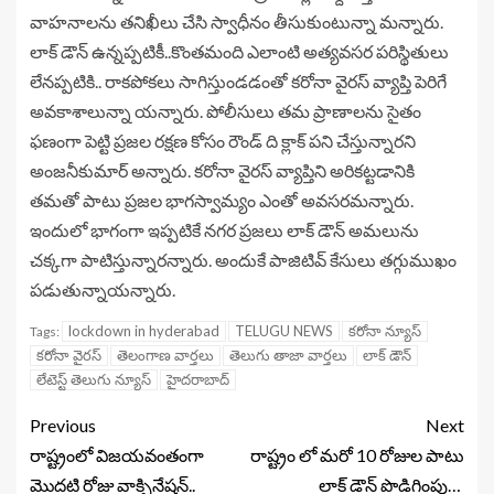
వాహనాలను తనిఖీలు చేసి స్వాధీనం తీసుకుంటున్నా మన్నారు.
లాక్ డౌన్ ఉన్నప్పటికీ..కొంతమంది ఎలాంటి అత్యవసర పరిస్థితులు
లేనప్పటికి.. రాకపోకలు సాగిస్తుండడంతో కరోనా వైరస్ వ్యాప్తి పెరిగే
అవకాశాలున్నా యన్నారు. పోలీసులు తమ ప్రాణాలను సైతం
ఫణంగా పెట్టి ప్రజల రక్షణ కోసం రౌండ్ ది క్లాక్ పని చేస్తున్నారని
అంజనీకుమార్ అన్నారు. కరోనా వైరస్ వ్యాప్తిని అరికట్టడానికి
తమతో పాటు ప్రజల భాగస్వామ్యం ఎంతో అవసరమన్నారు.
ఇందులో భాగంగా ఇప్పటికే నగర ప్రజలు లాక్ డౌన్ అమలును
చక్కగా పాటిస్తున్నారన్నారు. అందుకే పాజిటివ్ కేసులు తగ్గుముఖం
పడుతున్నాయన్నారు.
lockdown in hyderabad
TELUGU NEWS
కరోనా న్యూస్
Tags:
కరోనా వైరస్
తెలంగాణ వార్తలు
తెలుగు తాజా వార్తలు
లాక్ డౌన్
లేటెస్ట్ తెలుగు న్యూస్
హైదరాబాద్
Previous
Next
రాష్ట్రంలో విజయవంతంగా
రాష్ట్రం లో మరో 10 రోజుల పాటు
మొదటి రోజు వాక్సినేషన్..
లాక్ డౌన్ పొడిగింపు…