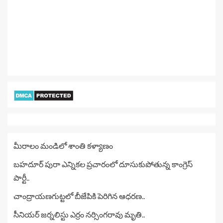
మీరాలం మండిలో శాంతి కళ్యాణం
బహదూర్ పురా ఎన్నికల ప్రచారంలో దూసుకుపోతున్న కాంగ్రెస్
పార్టీ..
చాంద్రాయణగుట్టలో బీజేపికి పెరిగిన ఆధరణ..
సీనియర్ జర్నలిస్టు ఎర్రం నర్సింగరావు మృతి..