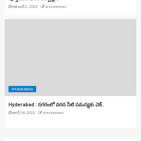
నవంబర్ 2, 2023
areseenews
HYDERABAD
Hyderabad : నగరంలో వరద నీటి సమస్యకు చెక్..
జూన్ 18, 2022
areseenews