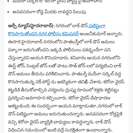
మదీనా సర్కిల్ లో కరోనా వైరస్ వ్యాప్తి పై అవగాహన
అనవసరంగా రోడ్ల మీదకు రావద్దని పిలుపు
ఆర్సీ న్యూస్(హైదరాబాద్):
నగరంలో లాక్ డౌన్
పటిష్టంగా
కొనసాగుతోందని నగర పోలీసు కమిషనర్
అంజనీకుమార్ అన్నారు.
ఈసారి హైదరాబాద్ నగరంలోని పాతబస్తీలో లాక్ డౌన్ అమలు
పక్కాగా జరుగుతోందని..ఇక్కడి పోలీసులు పకడ్బందీగా పని
చేస్తున్నారని ఆయన కొనియాడారు. శనివారం ఆయన నగరంలోని
ఈస్ట్ జోెన్, సెంట్రల్ జోన్ లతో పాటు సౌత్ జోన్ లలో పర్యటించి లాక్
డౌన్ అమలు తీరును పరిశీలించారు. పాతబస్తీ మదీనా సర్కిల్ వద్ద
కొనసాగుతున్న చెక్ పోస్ట్ ను ఆకస్మికంగా తనిఖీ చేశారు. కరోనా వైరస్
కట్టడికి తీసుకోవాల్సిన చర్యలను ద్రుష్య రూపంలో కళ్లకు కట్టినట్లు
ప్రదర్శించి అవగాహన కల్పించారు. కరోనా వైరస్ వేషాధారణ
ఆకట్టుకుంది. ఈ సందర్భంగా ఆయన మాట్లాడుతూ..నగరంలో లాక్
డౌన్ పటిష్టంగా అమలు జరుగుతుందన్నారు. అనవసరంగా రోడ్లపైకి
వచ్చి కరోనా వైరస్ వ్యాప్తికి బాధ్యులు కావద్దన్నారు. లాక్ డౌన్
విధించిన సమయంలో ఇంటి వద్దే సురక్షితంగా ఉండాలన్నారు.