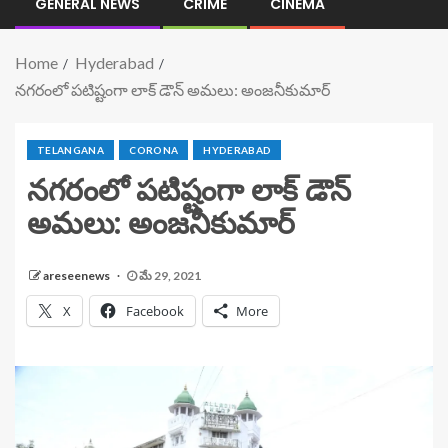
GENERAL NEWS
CRIME
CINEMA
Home
Hyderabad
నగరంలో పటిష్టంగా లాక్ డౌన్ అమలు: అంజనీకుమార్
TELANGANA
CORONA
HYDERABAD
నగరంలో పటిష్టంగా లాక్ డౌన్
అమలు: అంజనీకుమార్
areseenews
మే 29, 2021
X
Facebook
More