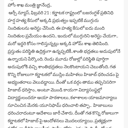
హోం శాఖ మంత్రి జ్ఞానేంద్ర..
ఆర్సీ న్యూస్, ఫిబ్రవరి 21 : కర్ణాటక రాష్ట్రంలో బజరంగ్దళ్ ప్రతినిధి
హర్ష హత్య కేసులో అక్కడి ప్రభుత్వం ఇప్పటికే ముగ్గురు
నిందితులను అరెస్టు చేసింది. ఈ హత్య కేసులో ఐదు మంది
నిందితుల ప్రమేయం ఉందని.. ఇందులో ముగ్గురిని అరెస్టు చేయగా..
మరో ఇద్దరి కోసం గాలిస్తున్నట్లు అక్కడి హోమ్ శాఖ తెలిపింది.
ప్రస్తుతం పరిస్థితి ఉద్రిక్తంగా ఉన్నప్పటికీ..శాంతి భద్రతలు అదుపులోనే
ఉన్నాయని పేర్కొంది. రెండు మూడు రోజుల్లో పరిస్థితి పూర్తిగా
అదుపులోకి వచ్చి శాంతిభద్రతలు నెలకొంటాయని చెబుతోంది. గత
కొన్ని రోజులుగా కర్ణాటకలో ముస్లిం మహిళలు హిజాబ్ ధరించడం పై
అభ్యంతరాలు వెలువడ్డాయి. దీంతో ఒక వర్గం తాము తప్పనిసరిగా
హిజాబ్ ధరిస్తాం.. అంటూ మొండి కాయగా విద్యాసంస్థల్లో
విద్యార్థులందరూ ఆయా పాఠశాలలు, కళాశాలల యాజమాన్యాలు
సూచించిన మేరకు యూనిఫామ్ ధరించాలి తప్పా.. హిజాబులు
ధరించరాదంటూ ఆదేశాలు జారీ చేశారు. దీంతో గత కొన్ని రోజులుగా
కర్ణాటకలో హిజాబ్ పై ఆందోళనలు మొదలయ్యాయి. ప్రత్యక్షంగా