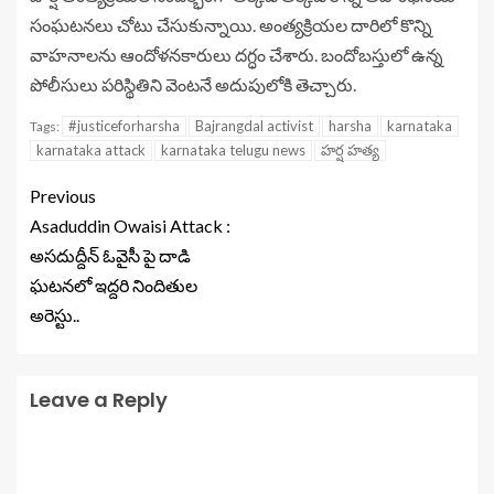
సంఘటనలు చోటు చేసుకున్నాయి. అంత్యక్రియల దారిలో కొన్ని
వాహనాలను ఆందోళనకారులు దగ్ధం చేశారు. బందోబస్తులో ఉన్న
పోలీసులు పరిస్థితిని వెంటనే అదుపులోకి తెచ్చారు.
#justiceforharsha
Bajrangdal activist
harsha
karnataka
Tags:
karnataka attack
karnataka telugu news
హర్ష హత్య
Previous
Asaduddin Owaisi Attack :
అసదుద్దీన్ ఓవైసీ పై దాడి
ఘటనలో ఇద్దరి నిందితుల
అరెస్టు..
Leave a Reply