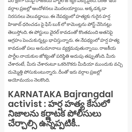
పరోక్షంగా దీనిపై రాజకీయ పార్టీల జోక్యం ఎక్కువైంది. దీంతో ఇరు
వర్గాల ప్రజల్లో ఆందోళనలు మొదలయ్యాయి. అక్కడక్కడా
నిరసనలు వెలువడ్డాయి. ఈ నేపథ్యంలో హత్యకు గురైన హర్ష
హిజాబ్ ధరించడం పై ఫేస్ బుక్ లో కామెంట్లను పోస్ట్ చేసినట్లు
తెలుస్తోంది. ఈ పోస్టులు వైరల్ కావడంతో కొంతమంది అతనిపై
ఆగ్రహం పెంచుకున్నట్లు భావిస్తున్నారు. ఈ నేపథ్యంలో హర్ష హత్య
కావడంతో పలు అనుమానాలు వ్యక్తమవుతున్నాయి. రాజకీయ
పార్టీల నాయకుల జోక్యంతో పరిస్థితి అదుపు తప్పుతోంది. మీరు
చేశారంటే, మీరు చేశారంటూ ఒకరినొకరు మీడియా ముందుకు వచ్చి
దుమ్మెత్తి పోసుకుంటున్నారు. దీంతో ఇరు వర్గాల ప్రజల్లో
అయోమయం నెలకొంది.
KARNATAKA Bajrangdal
activist : హర్ష హత్య కేసులో
నిజాలను కర్ణాటక పోలీసులు
చేర్చాల్సి ఉన్నప్పటికీ..