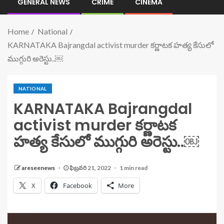
GENERAL NEWS
CRIME
CINEMA
Home
National
KARNATAKA Bajrangdal activist murder కర్ణాటక హత్య కేసులో
ముగ్గురి అరెస్టు..￼
NATIONAL
KARNATAKA Bajrangdal
activist murder కర్ణాటక
హత్య కేసులో ముగ్గురి అరెస్టు..￼
areseenews
ఫిబ్రవరి 21, 2022
1 min read
X
Facebook
More