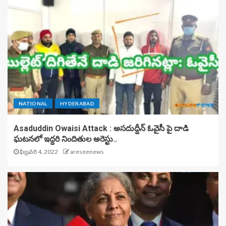
NATIONAL
HYDERABAD
Asaduddin Owaisi Attack : అసదుద్దీన్ ఓవైసీ పై దాడి
ఘటనలో ఇద్దరి నిందితుల అరెస్టు..
ఫిబ్రవరి 4, 2022
areseenews