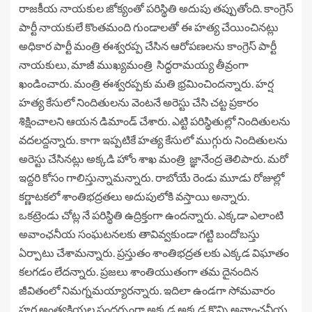
రాజకీయ నాయకుల జోక్యంతో పరిస్థితి అదుపు తప్పుతోంది. కాంగ్రెస్
పార్టీ నాయకులే కొంతమంది గుండాలతో ఈ హత్య చేయించినట్లు
అధికార పార్టీ మంత్రి ఈశ్వరప్ప చేసిన ఆరోపణలను కాంగ్రెస్ పార్టీ
నాయకులు, మాజీ ముఖ్యమంత్రి సిద్ధరామయ్య తీవ్రంగా
ఖండించారు. మంత్రి ఈశ్వరప్పకు మతి భ్రమించిందన్నారు. హర్ష
హత్య కేసులో నిందితులను వెంటనే అరెస్టు చేసి చట్ట ప్రకారం
శిక్షించాలని ఆయన డిమాండ్ చేశారు. ఎట్టి పరిస్థితుల్లో నిందితులను
వదలద్దన్నారు. కాగా ఇప్పటికే హత్య కేసులో ముగ్గురు నిందితులను
అరెస్టు చేసినట్లు అక్కడి హోం శాఖ మంత్రి జ్ఞానేంద్ర తెలిపారు. మరో
ఇద్దరి కోసం గాలిస్తున్నామన్నారు. రాబోయే రెండు మూడు రోజుల్లో
కర్ణాటకలో శాంతిభద్రతలు అదుపులోకి వస్తాయి అన్నారు.
ఒకట్రెండు చోట్ల నే పరిస్థితి ఉద్రిక్తంగా ఉందన్నారు. ఎక్కడా ఎలాంటి
అవాంఛనీయ సంఘటనలకు తావివ్వకుండా గట్టి బందోబస్తు
ఏర్పాటు చేశామన్నారు. ప్రస్తుతం శాంతిభద్రత లకు ఎక్కడ విఘాతం
కలగడం లేదన్నారు. ప్రజలు శాంతియుతంగా తమ దైనందిన
జీవితంలో నిమగ్నమయ్యారన్నారు. ఇదిలా ఉండగా సోమవారం
హర్ష అంత్యక్రియల సందర్భంగా అక్కడ అక్కడ కొన్ని అవాంఛనీయ