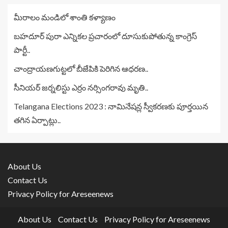
మీరాలం మండిలో శాంతి కళ్యాణం
బహదూర్ పురా ఎన్నికల ప్రచారంలో దూసుకుపోతున్న కాంగ్రెస్
పార్టీ..
చాంద్రాయణగుట్టలో బీజేపికి పెరిగిన ఆధరణ..
సీనియర్ జర్నలిస్టు ఎర్రం నర్సింగరావు మృతి..
Telangana Elections 2023 : నామినేషన్ల స్వీకరణకు పూర్తయిన
తగిన ఏర్పాట్లు..
About Us
Contact Us
Privacy Policy for Areseenews
About Us
Contact Us
Privacy Policy for Areseenews