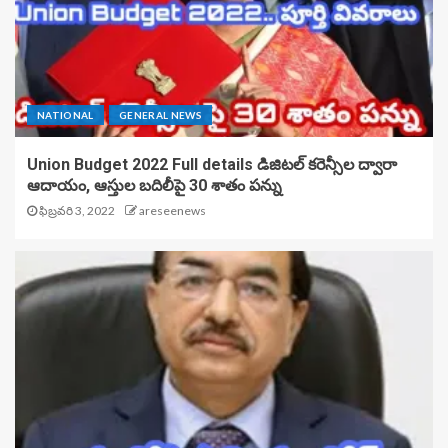
NATIONAL
GENERAL NEWS
Union Budget 2022 Full details డిజిట‌ల్ క‌రెన్సీల ద్వారా
ఆదాయం, ఆస్తుల బ‌దిలీపై 30 శాతం ప‌న్ను
ఫిబ్రవరి 3, 2022
areseenews