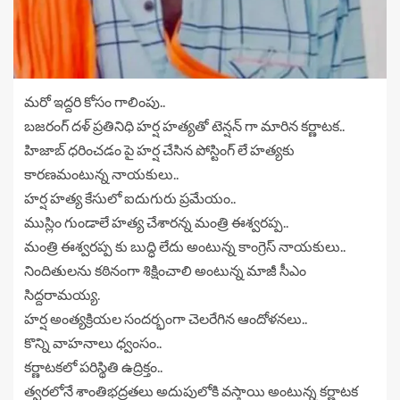
మరో ఇద్దరి కోసం గాలింపు..
బజరంగ్ దళ్ ప్రతినిధి హర్ష హత్యతో టెన్షన్ గా మారిన కర్ణాటక..
హిజాబ్ ధరించడం పై హర్ష చేసిన పోస్టింగ్ లే హత్యకు
కారణమంటున్న నాయకులు..
హర్ష హత్య కేసులో ఐదుగురు ప్రమేయం..
ముస్లిం గుండాలే హత్య చేశారన్న మంత్రి ఈశ్వరప్ప..
మంత్రి ఈశ్వరప్ప కు బుద్ధి లేదు అంటున్న కాంగ్రెస్ నాయకులు..
నిందితులను కఠినంగా శిక్షించాలి అంటున్న మాజీ సీఎం
సిద్దరామయ్య.
హర్ష అంత్యక్రియల సందర్భంగా చెలరేగిన ఆందోళనలు..
కొన్ని వాహనాలు ధ్వంసం..
కర్ణాటకలో పరిస్థితి ఉద్రిక్తం..
త్వరలోనే శాంతిభద్రతలు అదుపులోకి వస్తాయి అంటున్న కర్ణాటక