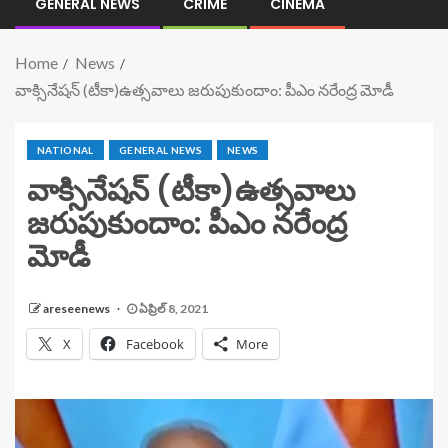
GENERAL NEWS
CRIME
CINEMA
Home
News
వాక్సినేషన్ (టీకా)ఉత్సవాలు జరుపుకుందాం: పీఎం నరేంద్ర మోడీ
NATIONAL
GENERAL NEWS
NEWS
వాక్సినేషన్ (టీకా)ఉత్సవాలు
జరుపుకుందాం: పీఎం నరేంద్ర
మోడీ
areseenews
ఏప్రిల్ 8, 2021
X
Facebook
More