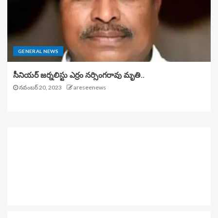
GENERAL NEWS
సీనియర్ జర్నలిస్టు ఎర్రం నర్సింగరావు మృతి..
నవంబర్ 20, 2023
areseenews