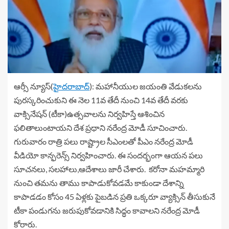
ఆర్సీ న్యూస్(
హైదరాబాద్
): మహానీయుల జయంతి వేడుకలను
పురస్కరించుకుని ఈ నెల 11వ తేదీ నుంచి 14వ తేదీ వరకు
వాక్సినేషన్ (టీకా)ఉత్సవాలను నిర్వహిస్తే ఆశించిన
ఫలితాలుంటాయని దేశ ప్రధాని నరేంద్ర మోడీ సూచించారు.
గురువారం రాత్రి పలు రాష్ట్రాల సీఎంలతో పీఎం నరేంద్ర మోడీ
వీడియో కాన్ఫరెన్స్ నిర్వహించారు. ఈ సందర్భంగా ఆయన పలు
సూచనలు, సలహాలు,ఆదేశాలు జారీ చేశారు. కరోనా మహమ్మారి
నుంచి తమను తాము కాపాడుకోవడమే కాకుండా దేశాన్ని
కాపాడడం కోసం 45 ఏళ్లకు పైబడిన ప్రతి ఒక్కరూ వ్యాక్సిన్ తీసుకునే
టీకా పండుగను జరుపుకోవడానికి సిద్ధం కావాలని నరేంద్ర మోడీ
కోరారు.