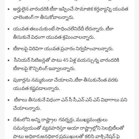
అర్హులైన వారందరికి టీకా ఇప్పించే సామాజిక కర్తవ్యాన్ని యువత
ఛాలెంజింగ్ గా తీసుకోవాలన్నారు.
యువత తలుచుకుంటే సాధించలేనిదేదీ లేదన్నారు. టీకా
తీసుకునే విధంగా యువత శ్రమించాలన్నారు.
టీకాలపై విరివిగా యువత ప్రచారం నిర్వహించాలన్నారు.
సీనియర్ సిటిజన్లతో పాటు 45 ఏళ్ల వయస్సున్న వారందరికి
టీకాలపై కౌన్సిలింగ్ ఇవ్వాలన్నారు.
పుకార్లను నమ్మకుండా చేయాలని..టీకా తీసుకునేంత వరకు
యువత కష్టపడాలన్నారు.
టీకాలు తీసుకునే విధంగా ఎన్ సీ సీ,ఎన్ ఎస్ ఎస్ విభాగాలు పని
చేయాలన్నారు.
దేశంలోని అన్ని రాష్ట్రాల గవర్నర్లు, ముఖ్యమంత్రులు
సమన్వయంతో వ్యవహరిస్తూ ఆయా రాష్ట్రాల్లోని సెలబ్రిటీలతో
పాటు అధికార,అనధికార ప్రముఖులతో కలిసి వాక్సినేషన్ పై