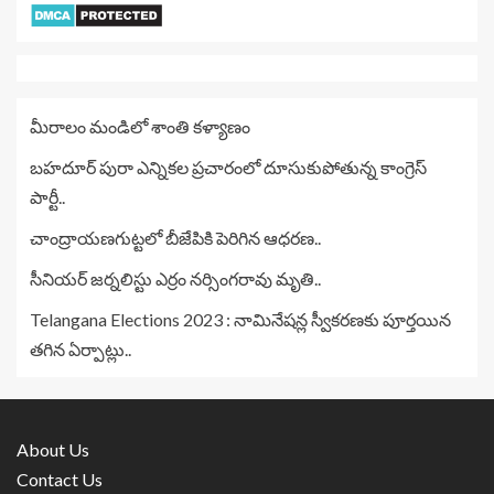
మీరాలం మండిలో శాంతి కళ్యాణం
బహదూర్ పురా ఎన్నికల ప్రచారంలో దూసుకుపోతున్న కాంగ్రెస్
పార్టీ..
చాంద్రాయణగుట్టలో బీజేపికి పెరిగిన ఆధరణ..
సీనియర్ జర్నలిస్టు ఎర్రం నర్సింగరావు మృతి..
Telangana Elections 2023 : నామినేషన్ల స్వీకరణకు పూర్తయిన
తగిన ఏర్పాట్లు..
About Us
Contact Us