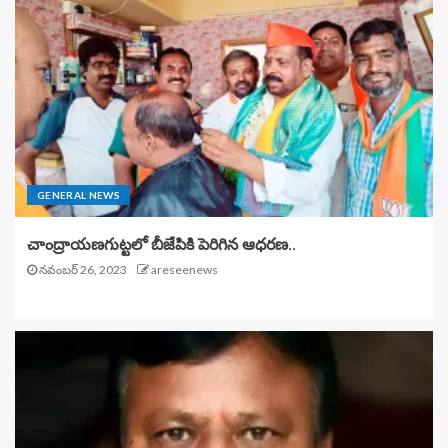
GENERAL NEWS
చాంద్రాయణగుట్టలో బీజేపికి పెరిగిన ఆధరణ..
నవంబర్ 26, 2023
areseenews