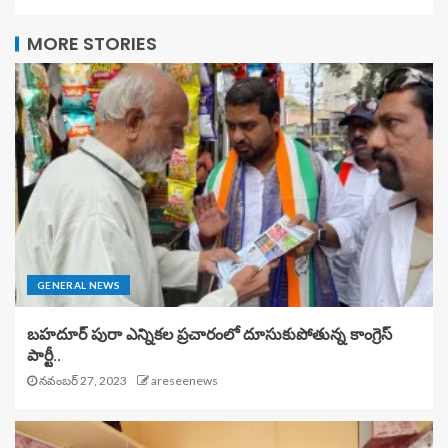
MORE STORIES
GENERAL NEWS
బహదూర్ పురా ఎన్నికల ప్రచారంలో దూసుకుపోతున్న కాంగ్రెస్
పార్టీ..
నవంబర్ 27, 2023
areseenews