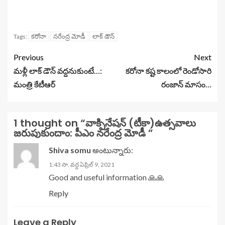
కరోనా
నరేంద్ర మోడీ
లాక్ డౌన్
Tags:
Previous
Next
మళ్లీ లాక్ డౌన్ వద్దనుకుంటే…:
కరోనా కష్ట కాలంలో రెండోసారి
మంత్రి కేటీఆర్
రంజాన్ మాసం…
1 thought on “
వాక్సినేషన్ (టీకా)ఉత్సవాలు
జరుపుకుందాం: పీఎం నరేంద్ర మోడీ
”
Shiva somu
అంటున్నారు:
1:43 సా. వద్ద ఏప్రిల్ 9, 2021
Good and useful information 🙏🙏
Reply
Leave a Reply