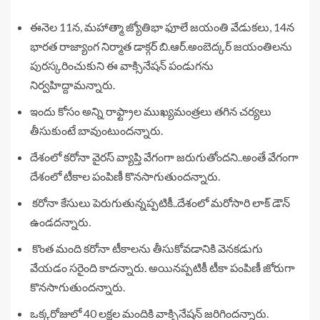
ఈనెల 11న, మహాత్మా జ్యోతిభా ఫూలే జయంతి వేడుకలు, 14న
భారత రాజ్యాంగ నిర్మాత డాక్గర్ బి.ఆర్.అంబెద్కర్ జయంతిలను
పురస్కరించుకుని ఈ వాక్సినేషన్ పండుగను
నిర్వహిద్దామన్నారు.
ఇందు కోసం అన్ని రాఫ్ట్రాల ముఖ్యమంత్రలు తగిన చర్యలు
తీసుకుంటే బావుంటుందన్నారు.
దేశంలో కరోనా వైరస్ వ్యాప్తి వేగంగా జరుగుతోందని..అంతే వేగంగా
దేశంలో టీకాల పంపిణీ కొనసాగుతుందన్నారు.
కరోనా కేసులు పెరుగుతున్నప్పటికీ..దేశంలో మరోసారి లాక్ డౌన్
ఉండదన్నారు.
కొంత మంది కరోనా టీకాలను తీసుకోవడానికి వెనకడుగు
వేయడం సరైంది కాదన్నారు. అయినప్పటికీ టీకా పంపిణీ జోరుగా
కొనసాగుతుందన్నారు.
ఒక్కరోజులో 40 లక్షల మందికి వాక్సినేషన్ జరిగిందన్నారు.