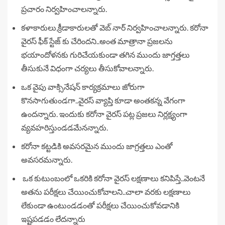
ప్రచారం నిర్వహించాలన్నారు.
కళాకారులు,క్రీడాకారులతో వెబ్ నార్ నిర్వహించాలన్నారు. కరోనా
వైరస్ ఫీక్ స్టేజ్ కు చేరిందని..అంత మాత్రానా ప్రజలను
భయాందోళనకు గురిచేయకుండా తగిన ముందు జాగ్తత్తలు
తీసుకునే విధంగా చర్యలు తీసుకోవాలన్నారు.
ఒక వైపు వాక్సినేషన్ కార్యక్రమాలు జోరుగా
కొనసాగుతుండగా..వైరస్ వ్యాప్తి కూడా అంతకన్న వేగంగా
ఉందన్నారు. ఇందుకు కరోనా వైరస్ పట్ల ప్రజలు నిర్లక్ష్యంగా
వ్యవహరిస్తుండడమేనన్నారు.
కరోనా కట్టడికి అవసరమైన ముందు జాగ్రత్తలు ఎంతో
అవసరమన్నారు.
ఒక కుటుంబంలో ఒకరికి కరోనా వైరస్ లక్షణాలు కనిపిస్తే..వెంటనే
అతను పరీక్షలు చేయించుకోవాలని..చాలా వరకు లక్షణాలు
లేకుండా ఉంటుండడంతో పరీక్షలు చేయించుకోవడానికి
ఇష్టపడడం లేదన్నారు