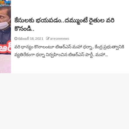
కేసులకు భయపడం..దమ్ముంటే రైతుల వరి
కొనండి..
నవంబర్ 18, 2021
areseenews
వరి ధాన్యం కొనాలంటూ టిఆర్ఎస్ మహా ధర్నా.. కేంద్ర ప్రభుత్వానికి
వ్యతిరేకంగా ధర్నా నిర్వహించిన టిఆర్ఎస్ పార్టీ.. మహా...