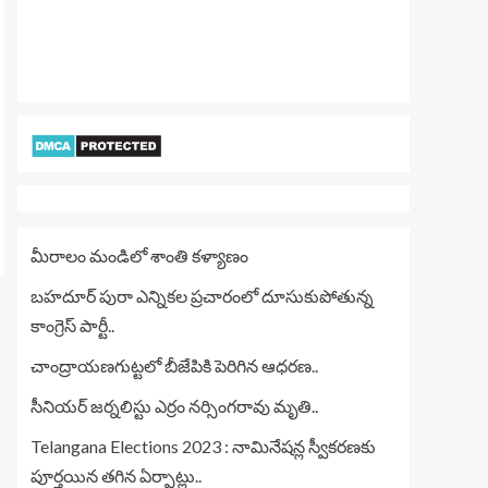
మీరాలం మండిలో శాంతి కళ్యాణం
బహదూర్ పురా ఎన్నికల ప్రచారంలో దూసుకుపోతున్న
కాంగ్రెస్ పార్టీ..
చాంద్రాయణగుట్టలో బీజేపికి పెరిగిన ఆధరణ..
సీనియర్ జర్నలిస్టు ఎర్రం నర్సింగరావు మృతి..
Telangana Elections 2023 : నామినేషన్ల స్వీకరణకు
పూర్తయిన తగిన ఏర్పాట్లు..