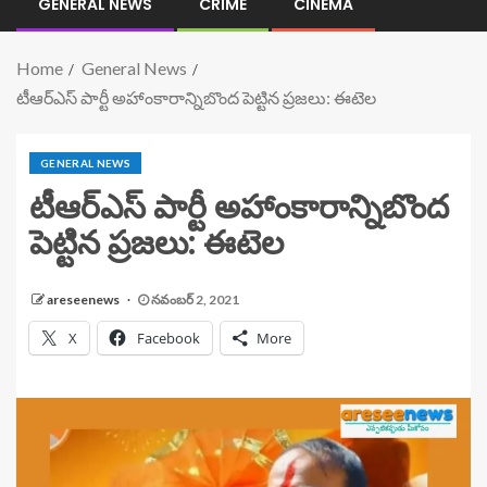
GENERAL NEWS
CRIME
CINEMA
Home
General News
టీఆర్ఎస్ పార్టీ అహాంకారాన్నిబొంద పెట్టిన ప్రజలు: ఈటెల
GENERAL NEWS
టీఆర్ఎస్ పార్టీ అహాంకారాన్నిబొంద
పెట్టిన ప్రజలు: ఈటెల
areseenews
నవంబర్ 2, 2021
X
Facebook
More