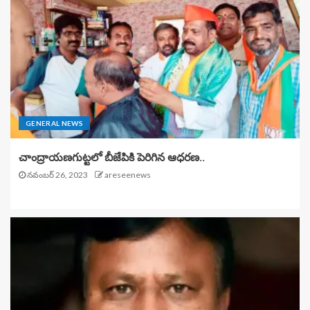
GENERAL NEWS
చాంద్రాయణగుట్టలో బీజేపికి పెరిగిన ఆధరణ..
నవంబర్ 26, 2023
areseenews