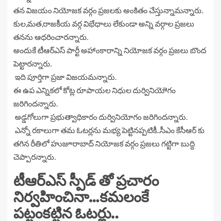
తన విజయం నియోజక వర్గం ప్రజలకు అంకితం చేస్తున్నామన్నారు.
కుల,మత,రాజకీయ వర్గ విభేధాలు లేకుండా అన్ని వర్గాల ప్రజలు
తనను ఆధరించారన్నారు.
అందుకే టీఆర్ఎస్ పార్టీ అహాంకారాన్ని నియోజక వర్గం ప్రజలు బొంద
పెట్టారన్నారు.
ఇది పూర్తిగా ప్రజా విజయమన్నారు.
ఈ ఉప ఎన్నికలో కోట్ల రూపాయల నిధుల దుర్వినియోెగం
జరిగిందన్నారు.
అడ్డగోలుగా ప్రభుత్వాధికారం దుర్వినియోగం జరిగిందన్నారు.
ఎన్నో రకాలుగా తమ ఓటర్లను మభ్య పెట్టినప్పటికీ..సీఎం కేసీఆర్ కు
తగిన రీతిలో హుజూరాబాద్ నియోజక వర్గం ప్రజలు గట్టిగా బుద్ది
చెప్పారన్నారు.
టీఆర్ఎస్ స్పీడ్ తో ప్రచారం
నిర్వహించినా…కమలంకే
పట్టంకట్టిన ఓటర్లు..