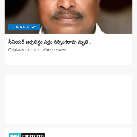
GENERAL NEWS
సీనియర్ జర్నలిస్టు ఎర్రం నర్సింగరావు మృతి..
నవంబర్ 20, 2023
areseenews