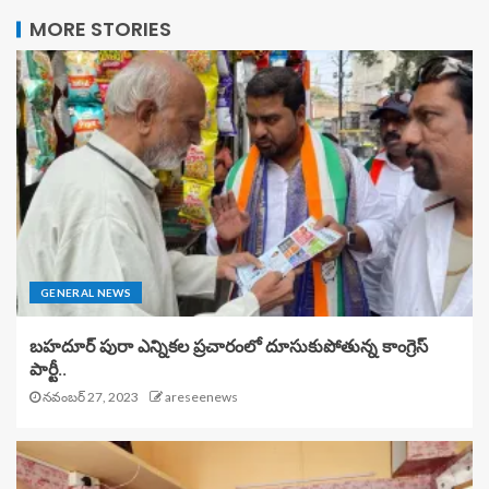
MORE STORIES
GENERAL NEWS
బహదూర్ పురా ఎన్నికల ప్రచారంలో దూసుకుపోతున్న కాంగ్రెస్
పార్టీ..
నవంబర్ 27, 2023
areseenews