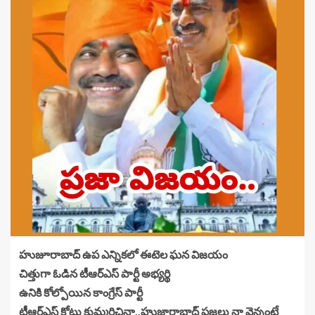
హుజూరాబాద్ ఉప ఎన్నికలో ఈటెల ఘన విజయం
చిత్తుగా ఓడిన టీఆర్ఎస్ పార్టీ అభ్యర్థి
ఉనికి కోల్పోయిన కాంగ్రేస్ పార్టీ
టీఆర్ఎస్ కోట్లు కుమ్మరిచినా..హుజారాబాద్ ప్రజలు నా వెన్నంటే