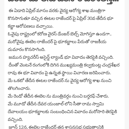
ఈ ఏడాది ఏప్రిల్ మాసం వరకు వైద్య ఆరోగ్య శాఖ మంత్రిగా
కొనసాగుతూ వచ్చిన ఈటల రాజేందర్ పై ఏప్రిల్ 30వ తేదీన భూ
కబ్జా ఆరోపణలు వచ్చాయి.
ఓవైపు రాష్ట్రంలో కరోణ వైరస్ డేంజర్ బెల్స్ మోగిస్తూ ఉండగా..
మరోవైపు ఈటెల రాజేందర్ పై భూకబ్జాలు పేరుతో రాజకీయ
దుమారం కొనసాగింది.
జమున హ్యచరీస్ అసైన్డ్ ల్యాండ్ భూ వివాదం తెరపైకి వచ్చింది.
దీంతో వెంటనే రంగంలోకి దిగిన ముఖ్యమంత్రి కల్వకుంట్ల చంద్రశేఖర
రావు ఈ భూ వివాదం పై ఉన్నత స్థాయి విచారణ జరిపించారు.
మే ఒకటో తేదీన ఈటల రాజేందర్ ను వైద్య ఆరోగ్య శాఖ నుంచి
తొలగించారు.
మే రెండో తేదీన ఈటెల ను మంత్రివర్గం నుంచి బర్తరఫ్ చేశారు.
మే మూడో తేదీన దేవర యంజాల్ లోని సీతా రామ స్వామి
దేవాలయం భూకబ్జాలకు సంబంధించిన వివాదం మరోసారి తెరపైకి
వచ్చింది.
జూన్ 12న, ఈటెల రాజేందర్ తన శాసనసభ సభ్యత్వానికి