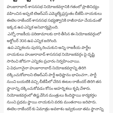
హుజురాబాద్ శాసనసభ నియోజకవర్గానికి గతంలో ప్రాతినిధ్యం
వహించిన అప్పటి టిఆర్ఎస్ ఎమ్మెల్యే,ప్రస్తుతం బీజేపీ నాయకులు
ఈటెల రాజేందర్ శాసనసభ సభ్యత్వానికి రాజీనామా చేయడంతో
ఇక్కడ ఉప ఎన్నిక అనివార్యమైంది.
ఎన్నో రాజకీయ పరిణామాలకు దారి తీసిన ఈ నియోజకవర్గంలో
అక్టోబర్ 30న ఉప ఎన్నిక జరిగింది.
ఉప ఎన్నికలను పురస్కరించుకుని అన్ని రాజకీయ పార్టీల
నాయకులు హుజురాబాద్ శాసనసభ నియోజకవర్గం పై దృష్టి
సారించి జోరుగా ఎన్నికల ప్రచారం నిర్వహించాయి.
ఏ విధంగానైనా హుజూరాబాద్ నియోజకవర్గాన్ని తిరిగి
దక్కించుకోవాలని టిఆర్ఎస్ పార్టీ అధిష్టానం భావించగా.. పార్టీ
నుంచి బయటికి వచ్చి బీజేపీలో చేరిన ఈటల రాజేందర్ తిరిగి తన
స్థానాన్ని దక్కించుకోవడం కోసం అహర్నిశలు కృషి చేశారు.
నియోజకవర్గంలో తిష్ట వేసిన మంత్రులు కిందిస్థాయి కార్యకర్తల
నుంచి ప్రధమ స్థాయి నాయకుని వరకు మంతనాలు జరిపారు.
ఈటెల రాజేందర్ కు ఏమాత్రం అవకాశం ఇవ్వకుండా తమ స్థానాన్ని