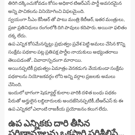
తిరిగి దక్కించుకోవడం కోసం అధికార టిఆర్ఎస్ పార్టీ అవసరమైన
అన్ని పాచికలను వినియోగించి విఫలమైంది.
స్వయంగా సీఎం కేసీఆర్ తో పాటు మంత్రి కేటీఆర్, ఇతర మంత్రులు,
ప్రజా ప్రతినిధులు రంగంలోకి దిగి పావులు కదిపారు. అయినా ఫలితం
దక్క లేదు.
ఉప ఎన్నిక కోసమేనన్నట్లు ప్రభుత్వం ప్రవేశ పెట్టి అమలు చేసిన కొన్ని
సంక్షేమ పథకాల పట్ల ప్రతిపక్ష పార్టీల నాయకులు అభ్యంతరాలు
తెలుపడంతో.. వివాదాస్పదంగా మారాయి.
అయినప్పటికీ ప్రభుత్వం ఏమాత్రం వెనకడుగు వేయకుండా సంక్షేమ
పథకాలను నియోజకవర్గం లోని అన్ని వర్గాల ప్రజలకు అమలు
చేసింది.
ఇందులో భాగంగా షెడ్యూల్డ్ కులాల వారికి దళిత బంధు పథకం
పేరుతో అర్హులైన లబ్దిదారులకు అందజేసినప్పటికీ..టీఆర్ఎస్ కు ఈ
ఉప ఎన్నికలో ఎలాంటి రాజకీయ ప్రయోజనం కలుగ లేదు.
ఉప ఎన్నికకు దారి తీసిన
పరిణామాలను ఒకసారి పరిశీలిస్తే…