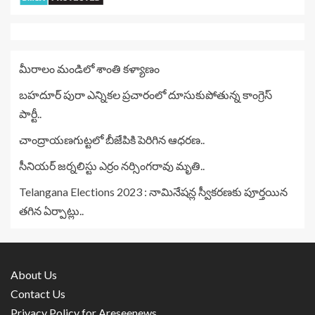
మీరాలం మండిలో శాంతి కళ్యాణం
బహదూర్ పురా ఎన్నికల ప్రచారంలో దూసుకుపోతున్న కాంగ్రెస్
పార్టీ..
చాంద్రాయణగుట్టలో బీజేపికి పెరిగిన ఆధరణ..
సీనియర్ జర్నలిస్టు ఎర్రం నర్సింగరావు మృతి..
Telangana Elections 2023 : నామినేషన్ల స్వీకరణకు పూర్తయిన
తగిన ఏర్పాట్లు..
About Us
Contact Us
Privacy Policy for Areseenews