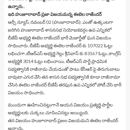
ఉన్నారు..
ఇది హుజూరాబాద్ ప్రజా విజయమన్న ఈటెల రాజేందర్
ఆర్సీ న్యూస్, నవంబర్ 02 (హుజూరాబాద్): ఎంతో ఉత్కంటగా
జరిగిన హుజురాబాద్ శాసనసభ నియోజకవర్గం ఉప ఎన్నికలో
బీజేపీ అభ్యర్థి ఈటెల రాజేందర్ భారీ మెజార్టీతో ఘన విజయం
సాధించారు. బీజేపీ అభ్యర్థి ఈటెల రాజేందర్ కు 107022 ఓట్లు
లభించగా..టీఆర్ఎస్ అభ్యర్థి గెల్లు శ్రీనివాస్ కు 83167 ఓట్లు..కాంగ్రేస్
అభ్యర్థికి 3014 ఓట్లు లభించాయి. టీఆర్ఎస్ పార్టీ ప్రాధమిక
సభ్యత్వానికి రాజీనామ చేయడంతో పాటు కేసీఆర్ పై తిరుగుబాటు
బావుటా ఎగుర వేసి తన శాసన సభ పభ్యత్వానికి కూడా రాజీనామా
చేసిన ఈటెల రాజేందర్ బీజేపీ తరఫున ఉప ఎన్నికలో పోటీ చేసి భారీ
విజయం సాధించారు.
ముందుగా ఊహించినట్లుగానే ఆయన విజయం ప్రత్యర్ధి పార్టీల
అభ్యర్థులకు చుక్కలు చూపించినట్లు అయ్యింది.
తన విజయం హుజూరాబాద్ ప్రజల విజయమని ఈటెల రాజేందర్
అన్నారు.