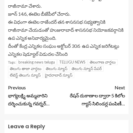
రాజీనామా చేశారు.
జూన్ 14న, ఈటెల బీజేపీలో చేరారు.
ఈ విధంగా ఈటెల రాజేందర్ తన శాసనసభ సభ్యత్వానికి
రాజీనామా చేయడంతో హుజురాబాద్ శాసనసభ నియోజకవర్గానికి
ఉప ఎన్నిక అనివార్యమైంది.
దీంతో కేంద్ర ఎన్నికల సంఘం అక్టోబర్ 30న ఉప ఎన్నిక జరిగేటట్లు
ఎన్నికల షెడ్యూల్ విడుదల చేసింది
breaking news telugu
TELUGU NEWS
తెలంగాణ వార్తలు
Tags:
తెలుగు తాజా వార్తలు
తెలుగు న్యూస్
తెలుగు న్యూస్ పేపర్
లేటెస్ట్ తెలుగు న్యూస్
హైదరాబాద్ న్యూస్
Previous
Next
భాగ్యలక్ష్మి అమ్మవారిని
రేషన్ దుకాణాల ద్వారా 5 కిలోల
దర్శించుకున్న గవర్నర్…
గ్యాస్ సిలిండర్ల పంపిణీ…
Leave a Reply