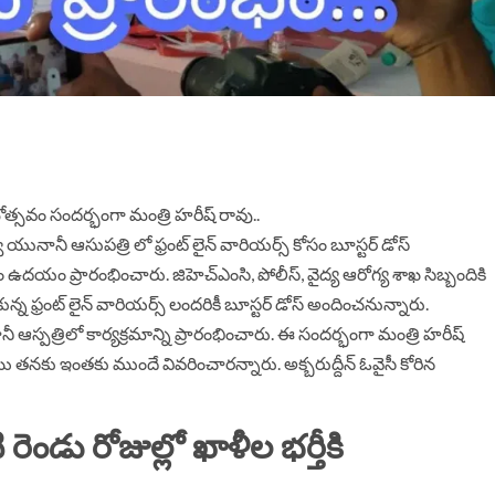
ంభోత్సవం సందర్భంగా మంత్రి హరీష్ రావు..
త్వ యునానీ ఆసుపత్రి లో ఫ్రంట్ లైన్ వారియర్స్ కోసం బూస్టర్ డోస్
ం ఉదయం ప్రారంభించారు. జిహెచ్ఎంసి, పోలీస్, వైద్య ఆరోగ్య శాఖ సిబ్బందికి
న్న ఫ్రంట్ లైన్ వారియర్స్ లందరికీ బూస్టర్ డోస్ అందించనున్నారు.
పత్రిలో కార్యక్రమాన్ని ప్రారంభించారు. ఈ సందర్భంగా మంత్రి హరీష్
తనకు ఇంతకు ముందే వివరించారన్నారు. అక్బరుద్దీన్ ఓవైసీ కోరిన
డు రోజుల్లో ఖాళీల భర్తీకి