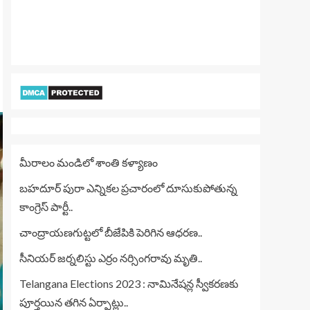
మీరాలం మండిలో శాంతి కళ్యాణం
బహదూర్ పురా ఎన్నికల ప్రచారంలో దూసుకుపోతున్న
కాంగ్రెస్ పార్టీ..
చాంద్రాయణగుట్టలో బీజేపికి పెరిగిన ఆధరణ..
సీనియర్ జర్నలిస్టు ఎర్రం నర్సింగరావు మృతి..
Telangana Elections 2023 : నామినేషన్ల స్వీకరణకు
పూర్తయిన తగిన ఏర్పాట్లు..