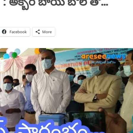
 అక్బర్ బాయ్ బోలే తో…
Facebook
More