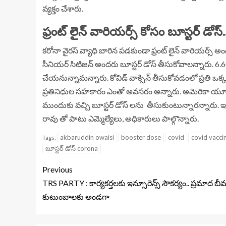
వ్యక్తం చేశారు.
ఫ్రంట్ లైన్ వారియర్స్ కోసం బూస్టర్ డోస్
కరోనా వైరస్ వ్యాధి బారిన పడకుండా ఫ్రంట్ లైన్ వారియర్స్ అం
సీనియర్ సిటిజన్ అందరు బూస్టర్ డోస్ తీసుకోవాలన్నారు. 6.60 
చేయనున్నామన్నారు. కోవిడ్ వాక్సిన్ తీసుకోవడంలో ప్రతి ఒక
ప్రతినిధుల సహకారం ఎంతో అవసరం అన్నారు. అమెరికా యూరప్ ద
ముందుకు వచ్చి బూస్టర్ డోస్ లను తీసుకుంటున్నారన్నారు. ఇంక
రావు తో పాటు ఎమ్మెల్యేలు, అధికారులు పాల్గొన్నారు.
akbaruddin owaisi
booster dose
covid
covid vacci
Tags:
బూస్టర్ డోస్ corona
Previous
TRS PARTY : కార్యకర్తలకు ఇన్సూరెన్స్ సౌకర్యం.. ప్రమాద బీ
కుటుంబాలకు అండగా