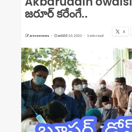
Akbaruddin owaisi :
జరూర్ కరేంగే..
X
areseenews
జనవరి 10, 2022
1 min read