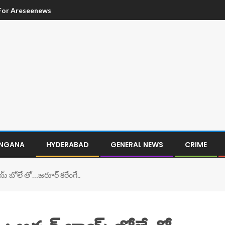
 For Areseenews
ANGANA
HYDERABAD
GENERAL NEWS
CRIME
్ బోలే తో…జరూర్ కరేంగే..