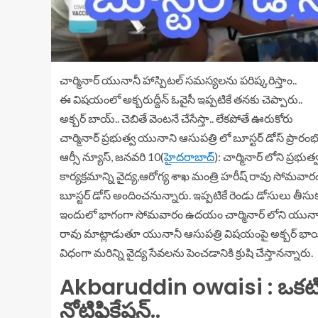
చార్మినార్ యునానీ హాస్పిటల్ సమస్యలను పరిష్కరిస్తాం..
ఈ విషయంలో అక్బరుద్దీన్ ఓవైసీ ఇప్పటికే తనకు చెప్పారు..
అక్బర్ బాయ్.. చెబితే వెంటనే చేసేస్తా.. లేకపోతే ఊరుకోరు
చార్మినార్ ప్రభుత్వ యునాని ఆసుపత్రి లో బూస్టర్ డోస్ ప్రార
ఆర్సీ న్యూస్, జనవరి 10(
హైదరాబాద్
): చార్మినార్ లోని ప్రభు
కార్యక్రమాన్ని వైద్య,ఆరోగ్య శాఖ మంత్రి హరీష్ రావు సోమవార
బూస్టర్ డోస్ అందించనున్నారు. ఇప్పటికే రెండు డోసులు తీసుకు
ఇందులో భాగంగా సోమవారం ఉదయం చార్మినార్ లోని యునానీ ఆస్
రావు మాట్లాడుతూ యునానీ ఆసుపత్రి విషయంపై అక్బర్ భాయి 
విధంగా మరిన్ని వైద్య సేవలను పెంచడానికి క్రుషి చేస్తానన్నారు.
Akbaruddin owaisi : ఒకటి రెం
నోటిఫికేషన్..