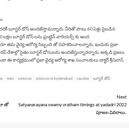
…
దరికీ బూస్టర్ డోస్ అందజేస్తామన్నారు. వీరితో పాటు 60 ఏళ్లు పైబడిన
లక్షల బూస్టర్ డోస్ లను ఫ్రంట్లైన్ వారియర్స్ కు ఆంద
్కరూ తమ వైద్య ఆరోగ్య సిబ్బంది తో సహకరించాలన్నారు. ఇందుకు ప్రజా
ేశాల్లో సైతం బూస్టర్ డోసులను అందజేస్తున్నారన్నారు. అక్కడి ప్రజలు
ా ఈ కార్యక్రమంలో ప్రజా వైద్య ఆరోగ్య శాఖ సంచాలకులు డాక్టర్ శ్రీనివాస్
ne
mim
omicron
omicron in hyderabad
vaccine
బూస్టర్ డోస్
Next
మా తో
Satyanarayana swamy vratham timings at yadadri 2022
పూజల వివరాలు..