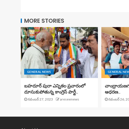
MORE STORIES
GENERAL NEWS
GENERAL NE
బహదూర్ పురా ఎన్నికల ప్రచారంలో
చాంద్రాయణగుట్
దూసుకుపోతున్న కాంగ్రెస్ పార్టీ..
ఆధరణ..
నవంబర్ 27, 2023
areseenews
నవంబర్ 26, 2