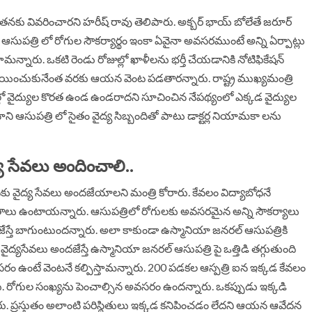
ీ తనకు వివరించారని హరీష్ రావు తెలిపారు. అక్బర్ భాయ్ బోలేతే జరూర్
ాని ఆసుపత్రి లో రోగుల సౌకర్యార్థం ఇంకా ఏవైనా అవసరముంటే అన్ని ఏర్పాట్లు
స్తామన్నారు. ఒకటి రెండు రోజుల్లో ఖాళీలను భర్తీ చేయడానికి నోటిఫికేషన్
ి చేయించుకునేంత వరకు ఆయన వెంట పడతారన్నారు. రాష్ట్ర ముఖ్యమంత్రి
ితుల్లో వైద్యుల కొరత ఉండ ఉండరాదని సూచించిన నేపథ్యంలో ఎక్కడ వైద్యుల
ునాని ఆసుపత్రి లో సైతం వైద్య సిబ్బందితో పాటు డాక్టర్ల నియామకా లను
్య సేవలు అందించాలి..
ట్లకు వైద్య సేవలు అందజేయాలని మంత్రి కోరారు. కేవలం విద్యాబోధనే
 ఫలితాలు ఉంటాయన్నారు. ఆసుపత్రిలో రోగులకు అవసరమైన అన్ని సౌకర్యాలు
జేస్తే బాగుంటుందన్నారు. అలా కాకుండా ఉస్మానియా జనరల్ ఆసుపత్రికి
వైద్యసేవలు అందజేస్తే ఉస్మానియా జనరల్ ఆసుపత్రి పై ఒత్తిడి తగ్గుతుంది
ం ఉంటే వెంటనే కల్పిస్తామన్నారు. 200 పడకల ఆస్పత్రి ఐన ఇక్కడ కేవలం
ు. రోగుల సంఖ్యను పెంచాల్సిన అవసరం ఉందన్నారు. ఒకప్పుడు ఇక్కడి
్నారు. ప్రస్తుతం అలాంటి పరిస్థితులు ఇక్కడ కనిపించడం లేదని ఆయన ఆవేదన