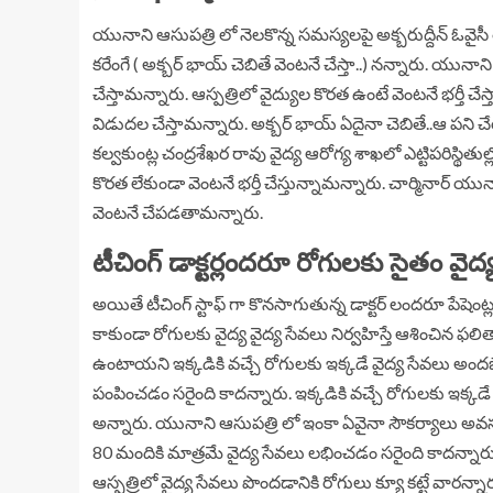
యునాని ఆసుపత్రి లో నెలకొన్న సమస్యలపై అక్బరుద్దీన్ ఓవైస
కరేంగే ( అక్బర్ భాయ్ చెబితే వెంటనే చేస్తా..) నన్నారు. యున
చేస్తామన్నారు. ఆస్పత్రిలో వైద్యుల కొరత ఉంటే వెంటనే భర్తీ చే
విడుదల చేస్తామన్నారు. అక్బర్ భాయ్ ఏదైనా చెబితే..ఆ పన
కల్వకుంట్ల చంద్రశేఖర రావు వైద్య ఆరోగ్య శాఖలో ఎట్టిపరిస్థ
కొరత లేకుండా వెంటనే భర్తీ చేస్తున్నామన్నారు. చార్మినార్ య
వెంటనే చేపడతామన్నారు.
టీచింగ్ డాక్టర్లందరూ రోగులకు సైతం వైద
అయితే టీచింగ్ స్టాఫ్ గా కొనసాగుతున్న డాక్టర్ లందరూ పేషెం
కాకుండా రోగులకు వైద్య వైద్య సేవలు నిర్వహిస్తే ఆశించిన
ఉంటాయని ఇక్కడికి వచ్చే రోగులకు ఇక్కడే వైద్య సేవలు అంద
పంపించడం సరైంది కాదన్నారు. ఇక్కడికి వచ్చే రోగులకు ఇక్కడే 
అన్నారు. యునాని ఆసుపత్రి లో ఇంకా ఏవైనా సౌకర్యాలు అవసర
80 మందికి మాత్రమే వైద్య సేవలు లభించడం సరైంది కాదన్నార
ఆస్పత్రిలో వైద్య సేవలు పొందడానికి రోగులు క్యూ కట్టే వారన